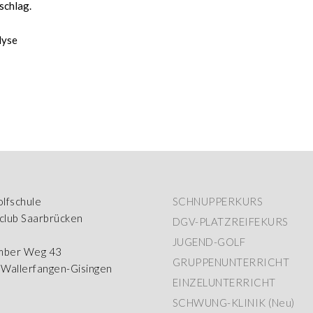
schlag.
lyse
lfschule
SCHNUPPERKURS
fclub Saarbrücken
DGV-PLATZREIFEKURS
JUGEND-GOLF
mber Weg 43
GRUPPENUNTERRICHT
Wallerfangen-Gisingen
EINZELUNTERRICHT
SCHWUNG-KLINIK (Neu)