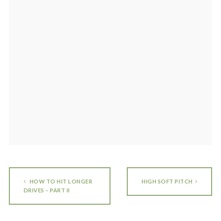
HOW TO HIT LONGER
HIGH SOFT PITCH
DRIVES – PART II